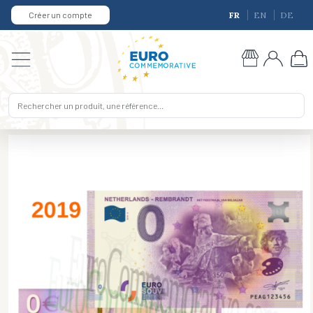
Créer un compte
FR
EN
DE