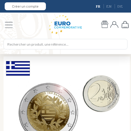
Créer un compte
FR
EN
DE