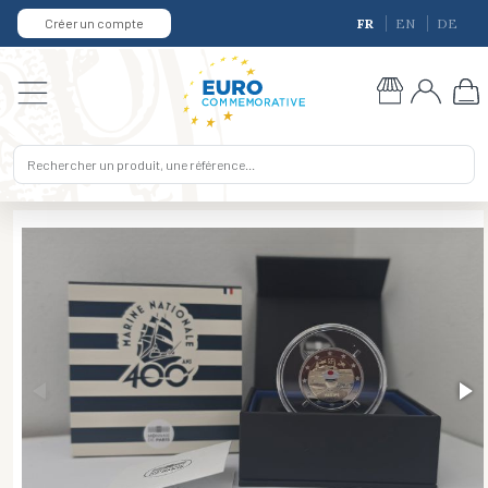
Créer un compte
FR
EN
DE