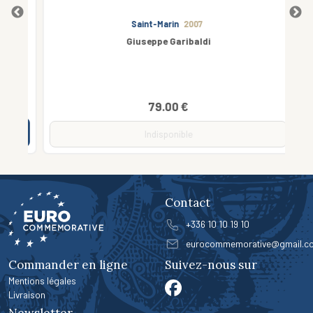
Saint-Marin
2007
1
Giuseppe Garibaldi
79.00 €
Indisponible
Contact
+336 10 10 19 10
eurocommemorative@gmail.c
Commander en ligne
Suivez-nous sur
Mentions légales
Livraison