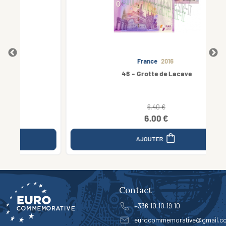
France
2016
46 - Grotte de Lacave
6.40 €
6.00 €
AJOUTER
Contact
+336 10 10 19 10
eurocommemorative@gmail.c