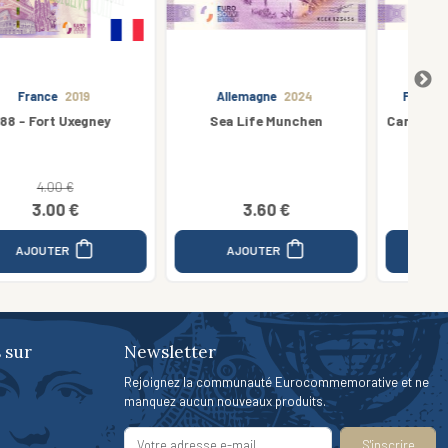
Allemagne
2024
France
2025 Anniversary
Sea Life Munchen
Carrières Lumières - MONET
Ha
- 10TH ANNIVERSARY
3.60 €
3.50 €
AJOUTER
AJOUTER
 sur
Newsletter
Rejoignez la communauté Eurocommemorative et ne
manquez aucun nouveaux produits.