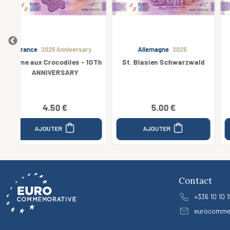
y
Allemagne
2025
Allemagne
2023
10Th
St. Blasien Schwarzwald
Mulheim An Der Ruhr -
Weisse Flotte
4.00 €
5.00 €
2.60 €
AJOUTER
AJOUTER
Contact
+336 10 10 1
eurocomme