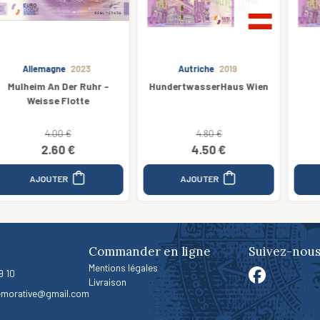
Autriche
2019
France
2019
HundertwasserHaus Wien
88 - Fort Uxegney
4.80 €
4.00 €
4.50 €
3.00 €
AJOUTER
AJOUTER
Commander en ligne
Suivez-nous
Mentions légales
9 10
Livraison
morative@gmail.com