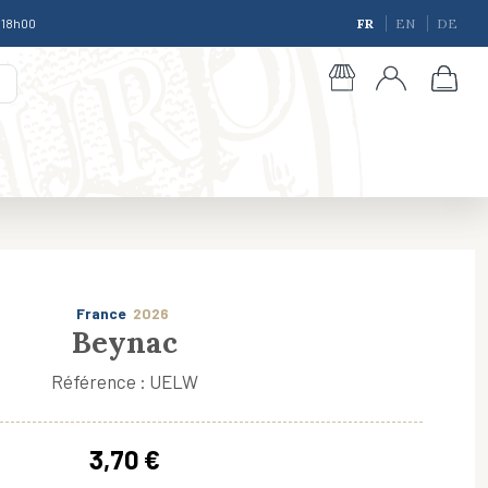
à 18h00
FR
EN
DE
France
2026
Beynac
Référence : UELW
giques
3,70 €