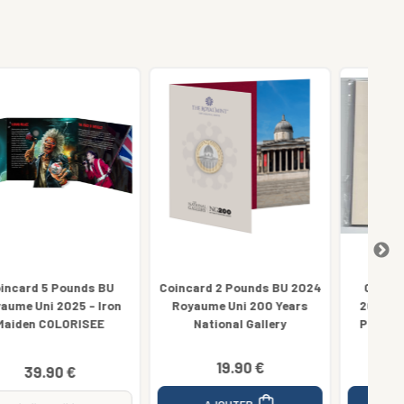
Coincard 2 Pounds BU 2024
Coincard 0.5 Pound BU
Royaume Uni 200 Years
2022 Royaume Uni Harry
20
National Gallery
Potter Hogwarts School
19.90 €
16.90 €
AJOUTER
AJOUTER