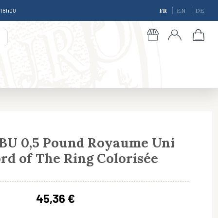
à 18h00
FR
EN
DE
 BU 0,5 Pound Royaume Uni
rd of The Ring Colorisée
giques
45,36 €