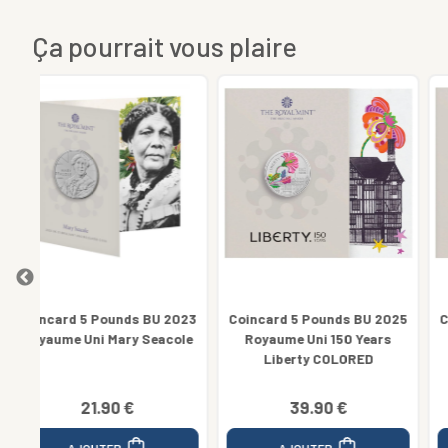
Ça pourrait vous plaire
2023
Coincard 5 Pounds BU 2025
Coincard 5 Pounds BU 2025
ole
Royaume Uni 150 Years
Royaume Uni 150 Years
Liberty COLORED
Liberty
39.90 €
22.90 €
AJOUTER
AJOUTER