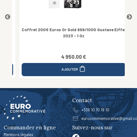
ut
Coffret 200€ Euros Or Gold 999/1000 Gustave Eiffel
Co
2023 - 1 Oz
4 950.00 €
AJOUTER
Contact
+336 10 10 19 10
eurocommemorative@gmail.c
Commander en ligne
Suivez-nous sur
Mentions légales