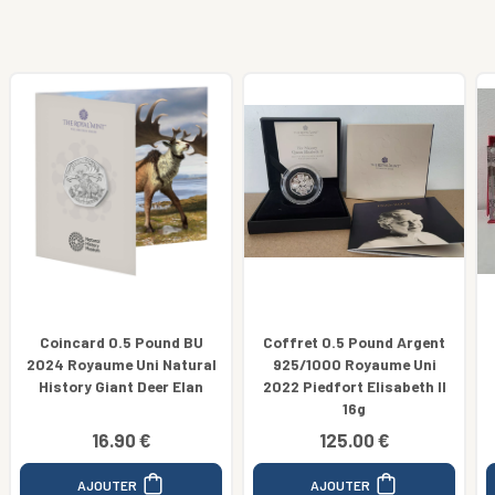
Coffret 0.5 Pound Argent
Coffret 0.5 Pound Argent
925/1000 Royaume Uni
925 Royaume Uni 2025
2022 Piedfort Elisabeth II
Monopoly COLORISEE
16g
125.00 €
179.00 €
AJOUTER
AJOUTER