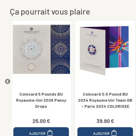
Ça pourrait vous plaire
U
Coincard 0.5 Pound BU
Coincard 0.5 Pound BU
nny
2024 Royaume Uni Team GB
2024 Royaume Uni Natural
- Paris 2024 COLORISEE
History Giant Deer Elan
39.90 €
16.90 €
AJOUTER
AJOUTER