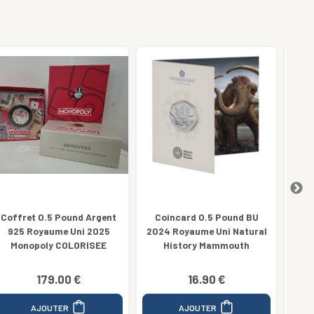
Coincard 0.5 Pound BU
Coincard 0.5 Pound Bu
2024 Royaume Uni Natural
2024 Royaume Uni Star
R
History Mammouth
Wars TIE-Fighter
13.90 €
16.90 €
13.90 €
AJOUTER
AJOUTER