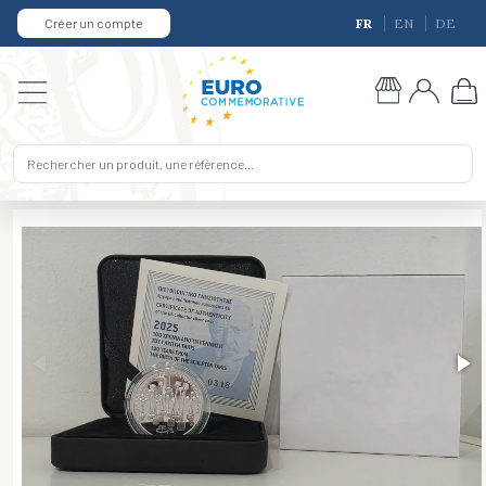
Créer un compte
FR
EN
DE