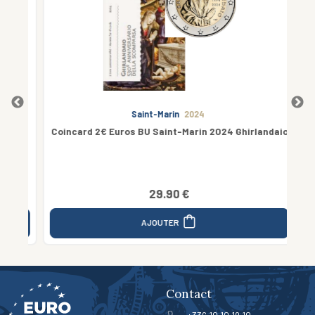
Saint-Marin
2024
0
Coincard 2€ Euros BU Saint-Marin 2024 Ghirlandaio
2 
29.90 €
AJOUTER
Contact