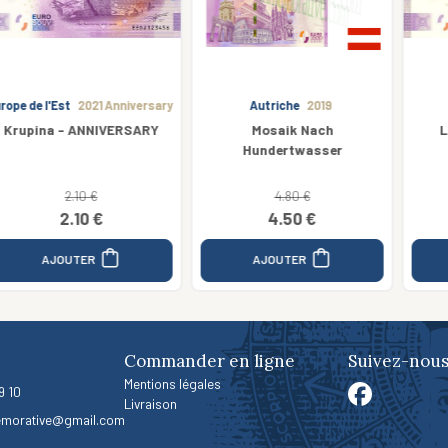
Autriche
2019
Finlande
2025
Mosaik Nach
Lahti City Museums
Hundertwasser
4.80 €
4.50 €
3.50 €
AJOUTER
AJOUTER
Commander en ligne
Suivez-nous
Mentions légales
9 10
Livraison
morative@gmail.com