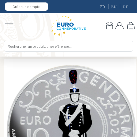
Créer un compte
FR
EN
DE