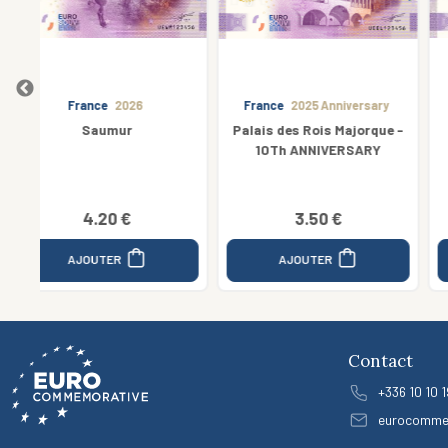
France
2025 Anniversary
France
2020
Palais des Rois Majorque -
02 - Histoire et
10Th ANNIVERSARY
personnages de l'Aisne
5.00 €
3.50 €
3.25 €
AJOUTER
AJOUTER
Contact
+336 10 10 1
eurocomme