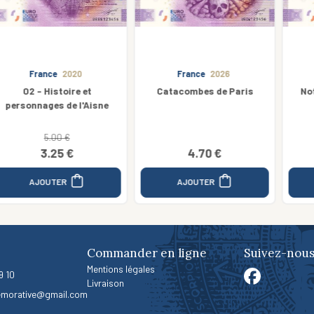
France
2026
France
2025
Catacombes de Paris
Notre Dame de la Garde
Vierge + Ange
4.70 €
3.50 €
AJOUTER
AJOUTER
Commander en ligne
Suivez-nous
Mentions légales
9 10
Livraison
morative@gmail.com