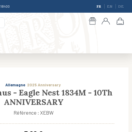
à 18h00
FR
EN
DE
Allemagne
2025 Anniversary
us - Eagle Nest 1834M - 10Th
ANNIVERSARY
giques
Référence : XEBW