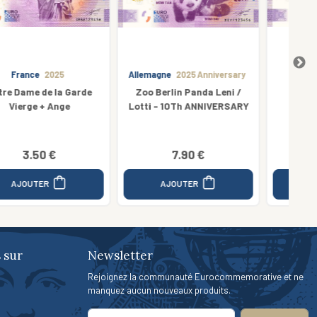
Allemagne
2025 Anniversary
France
2025
Zoo Berlin Panda Leni /
Pont d'Avignon
Lotti - 10Th ANNIVERSARY
7.90 €
3.50 €
AJOUTER
AJOUTER
 sur
Newsletter
Rejoignez la communauté Eurocommemorative et ne
manquez aucun nouveaux produits.