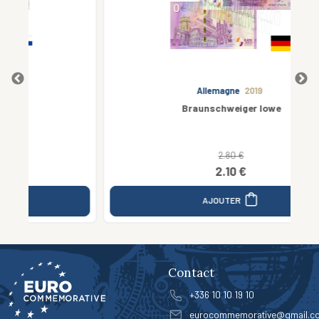
Allemagne
2019
Braunschweiger lowe
2.80 €
2.10 €
AJOUTER
Contact
+336 10 10 19 10
eurocommemorative@gmail.c