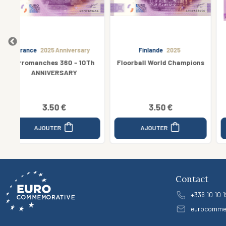
y
Finlande
2025
Allemagne
2020
Th
Floorball World Champions
Wilhelma Stuttgart 3
5.00 €
3.50 €
3.25 €
AJOUTER
AJOUTER
Contact
+336 10 10 1
eurocomme