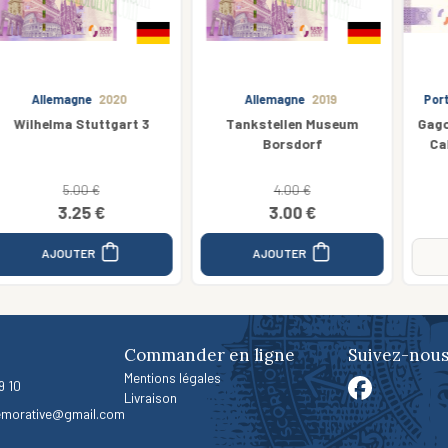
Allemagne
2019
Portugal
2022 Anniversary
Tankstellen Museum
Gago Coutinho e Sacadura
Borsdorf
Cabral - ANNIVERSARY
4.00 €
5.00 €
3.00 €
2.50 €
AJOUTER
Indisponible
Commander en ligne
Suivez-nous
Mentions légales
9 10
Livraison
morative@gmail.com