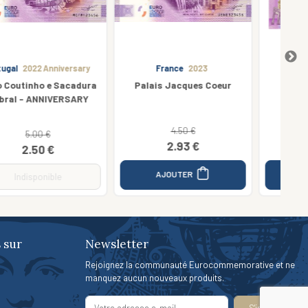
France
2023
Portugal
2017
Palais Jacques Coeur
Castelo de Jorge
4.50 €
2.00 €
2.93 €
2.00 €
AJOUTER
AJOUTER
 sur
Newsletter
Rejoignez la communauté Eurocommemorative et ne
manquez aucun nouveaux produits.