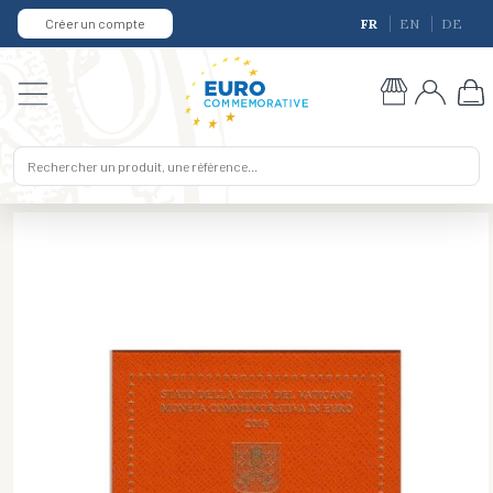
Créer un compte
FR
EN
DE