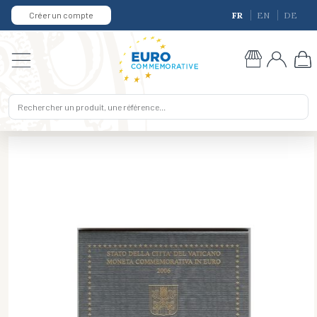
Créer un compte
FR
EN
DE