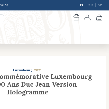
à 18h00
FR
EN
DE
Luxembourg
2021
Commémorative Luxembourg
00 Ans Duc Jean Version
giques
Hologramme