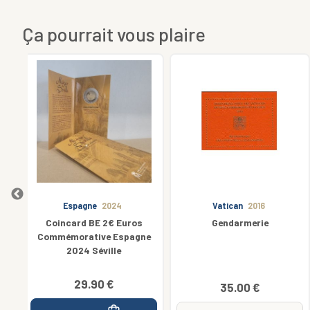
Ça pourrait vous plaire
PRÉVENTE
Vatican
2016
Vatican
2025
s
Gendarmerie
Coffret 25€ Euros Argent
gne
925/1000 Vatican 2025
Pasqua di Resurrezione
Colorisée
299.00 €
35.00 €