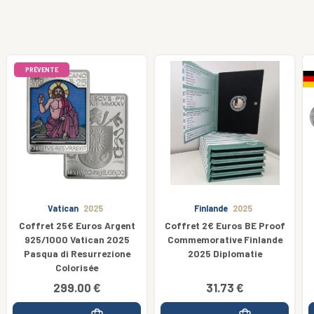
Finlande
2025
Allemagne
2020
Coffret 2€ Euros BE Proof
2€ Euros Commémorative
Commemorative Finlande
Allemagne 2020 75 J.
2025 Diplomatie
Kniefall 5 Ateliers
31.73 €
25.00 €