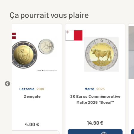
Ça pourrait vous plaire
Malte
2025
Lituanie
Rouleaux
2€ Euros Commémorative
Rouleau 25 x 2€ Euros
Malte 2025 ''Boeuf''
Commemorative Lituanie
2026 Indépendence
Energétique
14.90 €
69.00 €