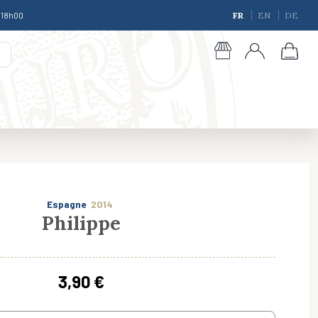
à 18h00
FR
EN
DE
Espagne
2014
Philippe
giques
3,90 €