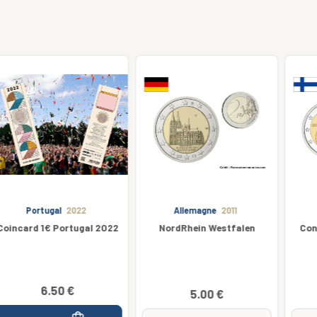
Allemagne
2011
Finlande
2019
NordRhein Westfalen
Constitution finlandaise
5.00 €
23.00 €