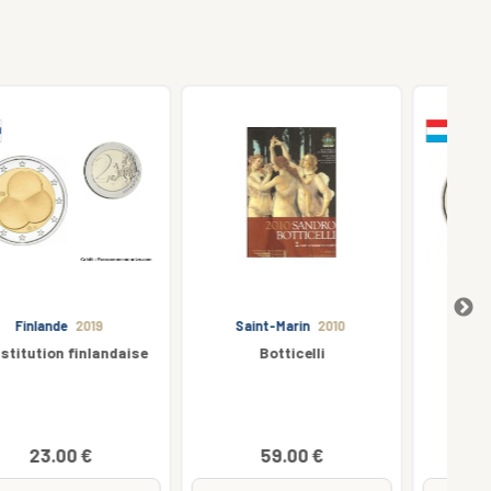
Saint-Marin
2010
Luxembourg
2016
Botticelli
Pont Charlotte
C
2
59.00 €
3.90 €