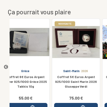
Ça pourrait vous plaire
NOUVEAUTÉ
Saint-Marin
2026
Portugal
2022
nt
Coffret 5€ Euros Argent
Coincard 1€ Portugal 2022
2025
925/1000 Saint Marin 2026
Giuseppe Verdi
75.00 €
6.50 €