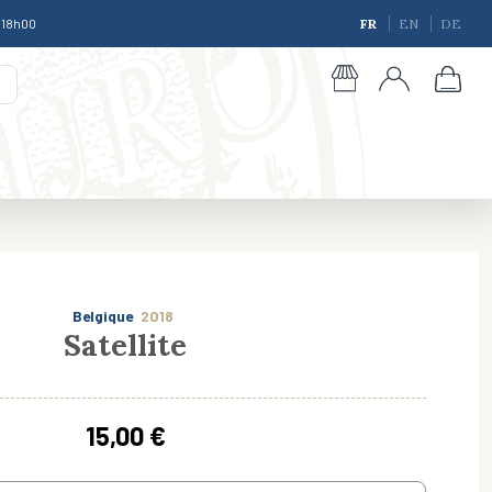
à 18h00
FR
EN
DE
Belgique
2018
Satellite
giques
15,00 €