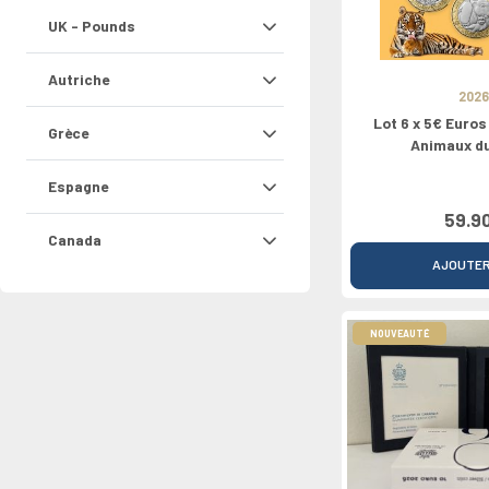
UK - Pounds
Autriche
2026
Lot 6 x 5€ Euro
Grèce
Animaux d
Espagne
59.9
Canada
AJOUTE
NOUVEAUTÉ