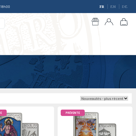
à 18h00
FR
EN
DE
giques
E
PRÉVENTE