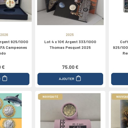
Nord
Médailles
Valeur 100€
Grèce
Valeur 1/4€
Valeur 200€
2024
Espagne
Canada
2026
2025
Argent 925/1000
Lot 4 x 10€ Argent 333/1000
Cof
EFA Campeones
Thomas Pesquet 2025
925/100
ndo
Re
0 €
75.00 €
R
AJOUTER
NOUVEAUTÉ
NOUVEA