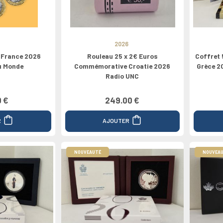
2026
s France 2026
Rouleau 25 x 2€ Euros
Coffret 
u Monde
Commémorative Croatie 2026
Grèce 2
Radio UNC
0 €
249.00 €
R
AJOUTER
NOUVEAUTÉ
NOUVEA