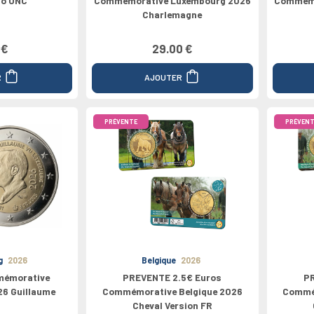
io UNC
Commémorative Luxembourg 2026
Commémo
Charlemagne
 €
29.00 €
R
AJOUTER
PRÉVENTE
PRÉVENT
g
2026
Belgique
2026
mémorative
PREVENTE 2.5€ Euros
PR
6 Guillaume
Commémorative Belgique 2026
Commém
Cheval Version FR