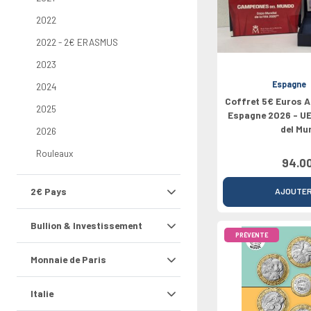
2021
Rouleaux
Grèce
Pays-Bas
Chypre
Vatican
Europe du 
Croatie
2026
2022
Irlande
Portugal
Luxembourg
Croatie
Grèce
Bulgarie
0 Pounds
Italie
Slovaquie
Bulgarie
2022 - 2€ ERASMUS
Lettonie
2023
Espagne
2024
Coffret 5€ Euros 
2025
Espagne 2026 - U
del Mu
2026
Rouleaux
94.0
2€ Pays
AJOUTE
Bullion & Investissement
PRÉVENTE
Monnaie de Paris
Italie