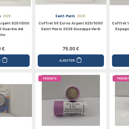
n
2026
Saint-Marin
2026
Argent 925/1000
Coffret 5€ Euros Argent 925/1000
Coffret 
6 Guardia del
Saint Marin 2026 Giuseppe Verdi
Espagn
lio
0 €
75.00 €
R
AJOUTER
PRÉVENTE
PRÉVENT