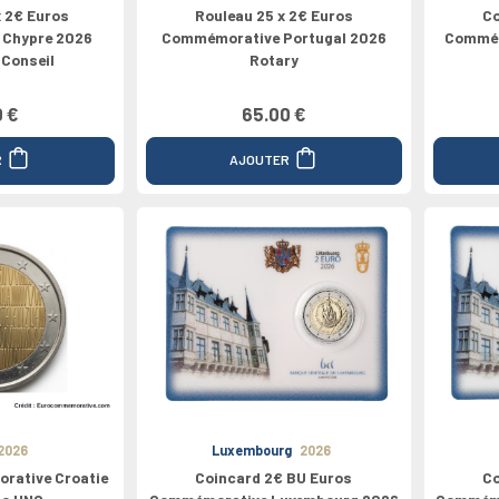
x 2€ Euros
Rouleau 25 x 2€ Euros
Co
Chypre 2026
Commémorative Portugal 2026
Commém
 Conseil
Rotary
0 €
65.00 €
R
AJOUTER
2026
Luxembourg
2026
rative Croatie
Coincard 2€ BU Euros
Co