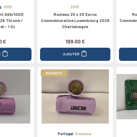
g
2026
2026
nt 999/1000
Rouleau 25 x 2€ Euros
Ro
26 Throne /
Commémorative Luxembourg 2026
Commémo
l - 1 Oz
Charlemagne
0 €
199.00 €
R
AJOUTER
NOUVEAUTÉ
Portugal
Rouleaux